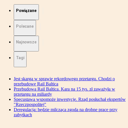
Powiązane
Polecane
Najnowsze
Tagi
Jest skarga w sprawie rekordowego przetargu. Chodzi o
przebudowę Rail Baltica
Przebudowa Rail Baltica. Kara na 15 tys. zł zaważyła w
przetargu na miliardy
Specustawa wspomoże inwestycje. Rząd posłuchał ekspertów
"Rzeczpospolitej"
Deregulacja: będzie milcząca zgoda na drobne prace przy
zabytkach