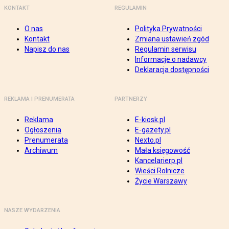
KONTAKT
REGULAMIN
O nas
Polityka Prywatności
Kontakt
Zmiana ustawień zgód
Napisz do nas
Regulamin serwisu
Informacje o nadawcy
Deklaracja dostępności
REKLAMA I PRENUMERATA
PARTNERZY
Reklama
E-kiosk.pl
Ogłoszenia
E-gazety.pl
Prenumerata
Nexto.pl
Archiwum
Mała księgowość
Kancelarierp.pl
Wieści Rolnicze
Życie Warszawy
NASZE WYDARZENIA