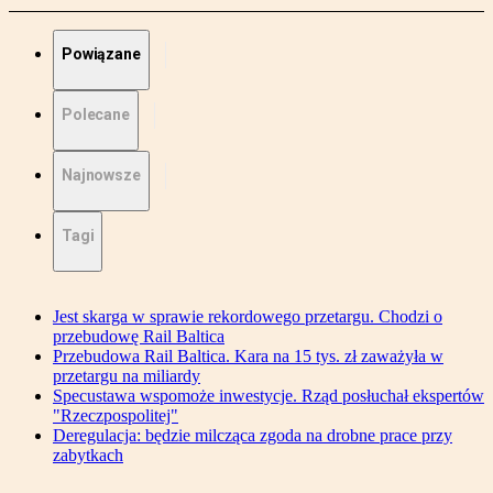
Powiązane
Polecane
Najnowsze
Tagi
Jest skarga w sprawie rekordowego przetargu. Chodzi o
przebudowę Rail Baltica
Przebudowa Rail Baltica. Kara na 15 tys. zł zaważyła w
przetargu na miliardy
Specustawa wspomoże inwestycje. Rząd posłuchał ekspertów
"Rzeczpospolitej"
Deregulacja: będzie milcząca zgoda na drobne prace przy
zabytkach