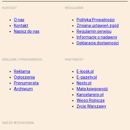
KONTAKT
REGULAMIN
O nas
Polityka Prywatności
Kontakt
Zmiana ustawień zgód
Napisz do nas
Regulamin serwisu
Informacje o nadawcy
Deklaracja dostępności
REKLAMA I PRENUMERATA
PARTNERZY
Reklama
E-kiosk.pl
Ogłoszenia
E-gazety.pl
Prenumerata
Nexto.pl
Archiwum
Mała księgowość
Kancelarierp.pl
Wieści Rolnicze
Życie Warszawy
NASZE WYDARZENIA