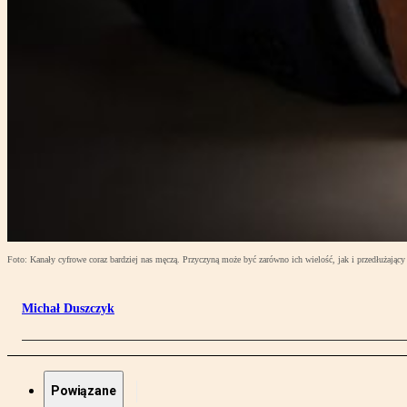
Foto: Kanały cyfrowe coraz bardziej nas męczą. Przyczyną może być zarówno ich wielość, jak i przedłużając
Michał Duszczyk
Powiązane