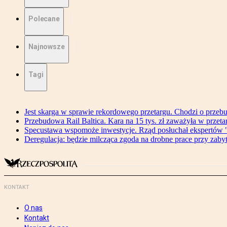
Polecane
Najnowsze
Tagi
Jest skarga w sprawie rekordowego przetargu. Chodzi o przeb
Przebudowa Rail Baltica. Kara na 15 tys. zł zaważyła w przeta
Specustawa wspomoże inwestycje. Rząd posłuchał ekspertów "
Deregulacja: będzie milcząca zgoda na drobne prace przy zaby
KONTAKT
O nas
Kontakt