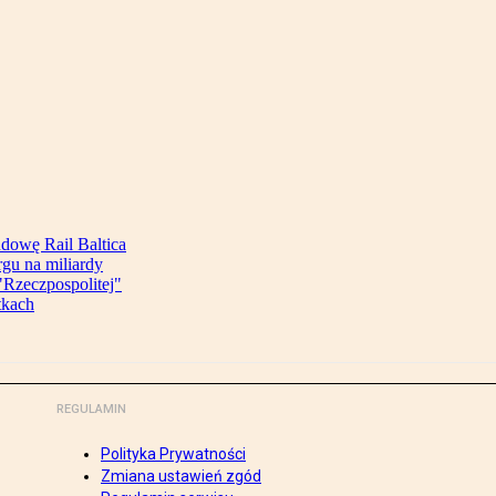
udowę Rail Baltica
rgu na miliardy
Rzeczpospolitej"
tkach
REGULAMIN
Polityka Prywatności
Zmiana ustawień zgód