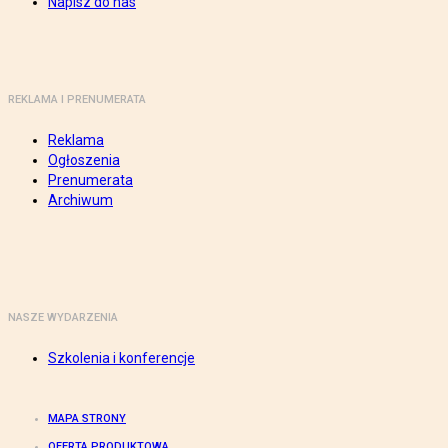
Napisz do nas
REKLAMA I PRENUMERATA
Reklama
Ogłoszenia
Prenumerata
Archiwum
NASZE WYDARZENIA
Szkolenia i konferencje
MAPA STRONY
OFERTA PRODUKTOWA