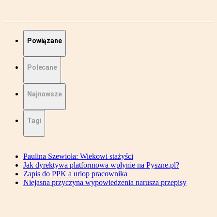
Powiązane
Polecane
Najnowsze
Tagi
Paulina Szewioła: Wiekowi stażyści
Jak dyrektywa platformowa wpłynie na Pyszne.pl?
Zapis do PPK a urlop pracownika
Niejasna przyczyna wypowiedzenia narusza przepisy