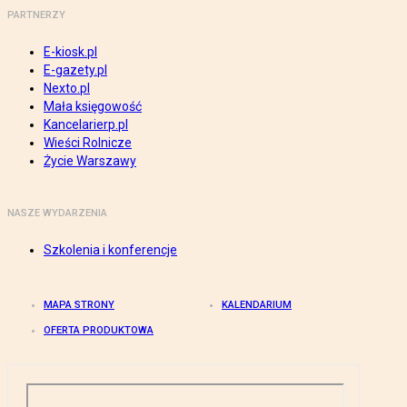
PARTNERZY
E-kiosk.pl
E-gazety.pl
Nexto.pl
Mała księgowość
Kancelarierp.pl
Wieści Rolnicze
Życie Warszawy
NASZE WYDARZENIA
Szkolenia i konferencje
MAPA STRONY
KALENDARIUM
OFERTA PRODUKTOWA