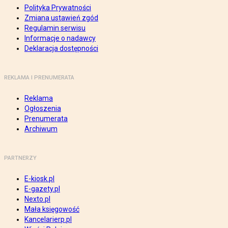
Polityka Prywatności
Zmiana ustawień zgód
Regulamin serwisu
Informacje o nadawcy
Deklaracja dostępności
REKLAMA I PRENUMERATA
Reklama
Ogłoszenia
Prenumerata
Archiwum
PARTNERZY
E-kiosk.pl
E-gazety.pl
Nexto.pl
Mała księgowość
Kancelarierp.pl