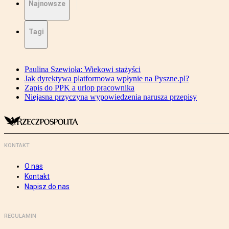
Najnowsze
Tagi
Paulina Szewioła: Wiekowi stażyści
Jak dyrektywa platformowa wpłynie na Pyszne.pl?
Zapis do PPK a urlop pracownika
Niejasna przyczyna wypowiedzenia narusza przepisy
KONTAKT
O nas
Kontakt
Napisz do nas
REGULAMIN