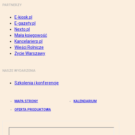
PARTNERZY
E-kiosk.pl
E-gazety.pl
Nexto.pl
Mała księgowość
Kancelarierp.pl
Wieści Rolnicze
Życie Warszawy
NASZE WYDARZENIA
Szkolenia i konferencje
MAPA STRONY
KALENDARIUM
OFERTA PRODUKTOWA