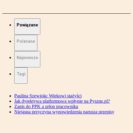
Powiązane
Polecane
Najnowsze
Tagi
Paulina Szewioła: Wiekowi stażyści
Jak dyrektywa platformowa wpłynie na Pyszne.pl?
Zapis do PPK a urlop pracownika
Niejasna przyczyna wypowiedzenia narusza przepisy