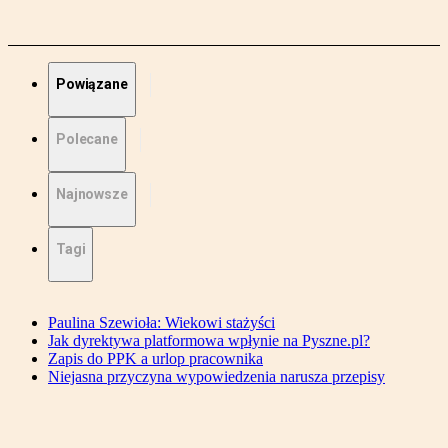
Powiązane
Polecane
Najnowsze
Tagi
Paulina Szewioła: Wiekowi stażyści
Jak dyrektywa platformowa wpłynie na Pyszne.pl?
Zapis do PPK a urlop pracownika
Niejasna przyczyna wypowiedzenia narusza przepisy