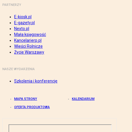
PARTNERZY
E-kiosk.pl
E-gazety.pl
Nexto.pl
Mała księgowość
Kancelarierp.pl
Wieści Rolnicze
Życie Warszawy
NASZE WYDARZENIA
Szkolenia i konferencje
MAPA STRONY
KALENDARIUM
OFERTA PRODUKTOWA