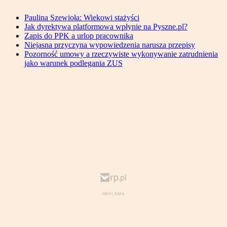
Paulina Szewioła: Wiekowi stażyści
Jak dyrektywa platformowa wpłynie na Pyszne.pl?
Zapis do PPK a urlop pracownika
Niejasna przyczyna wypowiedzenia narusza przepisy
Pozorność umowy a rzeczywiste wykonywanie zatrudnienia
jako warunek podlegania ZUS