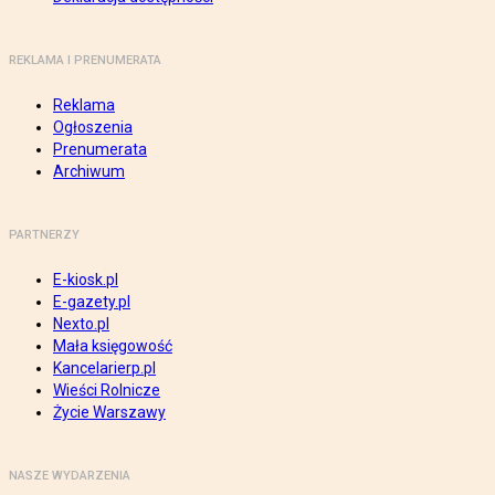
REKLAMA I PRENUMERATA
Reklama
Ogłoszenia
Prenumerata
Archiwum
PARTNERZY
E-kiosk.pl
E-gazety.pl
Nexto.pl
Mała księgowość
Kancelarierp.pl
Wieści Rolnicze
Życie Warszawy
NASZE WYDARZENIA