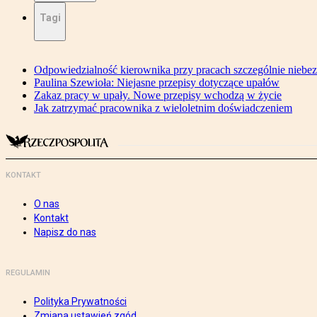
Tagi
Odpowiedzialność kierownika przy pracach szczególnie niebe
Paulina Szewioła: Niejasne przepisy dotyczące upałów
Zakaz pracy w upały. Nowe przepisy wchodzą w życie
Jak zatrzymać pracownika z wieloletnim doświadczeniem
KONTAKT
O nas
Kontakt
Napisz do nas
REGULAMIN
Polityka Prywatności
Zmiana ustawień zgód