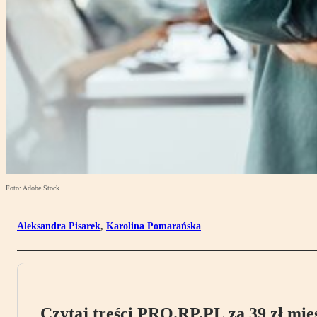
Foto: Adobe Stock
Aleksandra Pisarek
,
Karolina Pomarańska
Czytaj treści PRO.RP.PL za 39 zł mies