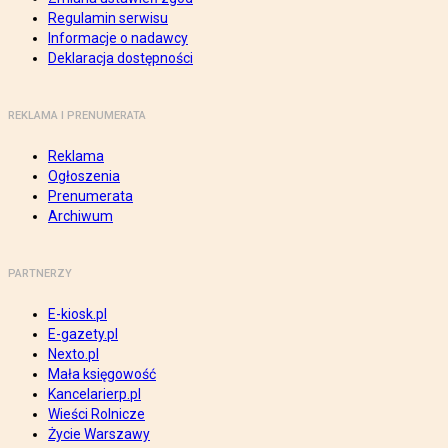
Regulamin serwisu
Informacje o nadawcy
Deklaracja dostępności
REKLAMA I PRENUMERATA
Reklama
Ogłoszenia
Prenumerata
Archiwum
PARTNERZY
E-kiosk.pl
E-gazety.pl
Nexto.pl
Mała księgowość
Kancelarierp.pl
Wieści Rolnicze
Życie Warszawy