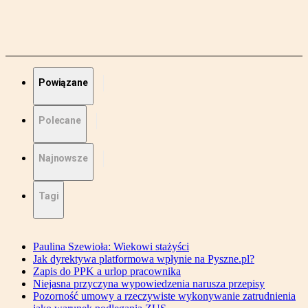
Powiązane
Polecane
Najnowsze
Tagi
Paulina Szewioła: Wiekowi stażyści
Jak dyrektywa platformowa wpłynie na Pyszne.pl?
Zapis do PPK a urlop pracownika
Niejasna przyczyna wypowiedzenia narusza przepisy
Pozorność umowy a rzeczywiste wykonywanie zatrudnienia