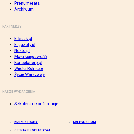
Prenumerata
Archiwum
PARTNERZY
E-kiosk.pl
E-gazety.pl
Nexto.pl
Mała księgowość
Kancelarierp.pl
Wieści Rolnicze
Życie Warszawy
NASZE WYDARZENIA
Szkolenia i konferencje
MAPA STRONY
KALENDARIUM
OFERTA PRODUKTOWA