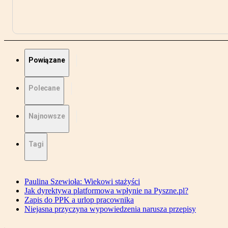
Powiązane
Polecane
Najnowsze
Tagi
Paulina Szewioła: Wiekowi stażyści
Jak dyrektywa platformowa wpłynie na Pyszne.pl?
Zapis do PPK a urlop pracownika
Niejasna przyczyna wypowiedzenia narusza przepisy