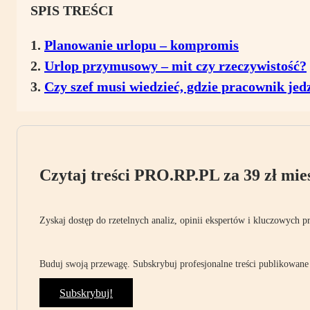
SPIS TREŚCI
Planowanie urlopu – kompromis
Urlop przymusowy – mit czy rzeczywistość?
Czy szef musi wiedzieć, gdzie pracownik jed
Czytaj treści PRO.RP.PL za 39 zł mies
Zyskaj dostęp do rzetelnych analiz, opinii ekspertów i kluczowych p
Buduj swoją przewagę. Subskrybuj profesjonalne treści publikowane 
Subskrybuj!