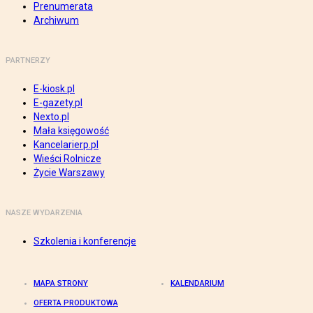
Prenumerata
Archiwum
PARTNERZY
E-kiosk.pl
E-gazety.pl
Nexto.pl
Mała księgowość
Kancelarierp.pl
Wieści Rolnicze
Życie Warszawy
NASZE WYDARZENIA
Szkolenia i konferencje
MAPA STRONY
KALENDARIUM
OFERTA PRODUKTOWA