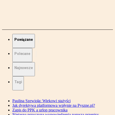
Powiązane
Polecane
Najnowsze
Tagi
Paulina Szewioła: Wiekowi stażyści
Jak dyrektywa platformowa wpłynie na Pyszne.pl?
Zapis do PPK a urlop pracownika
Niejasna przyczyna wypowiedzenia narusza przepisy