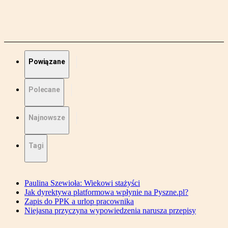
Powiązane
Polecane
Najnowsze
Tagi
Paulina Szewioła: Wiekowi stażyści
Jak dyrektywa platformowa wpłynie na Pyszne.pl?
Zapis do PPK a urlop pracownika
Niejasna przyczyna wypowiedzenia narusza przepisy