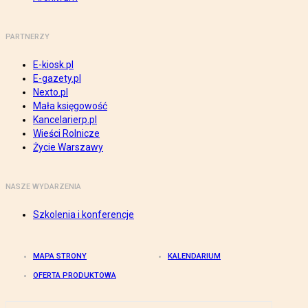
PARTNERZY
E-kiosk.pl
E-gazety.pl
Nexto.pl
Mała księgowość
Kancelarierp.pl
Wieści Rolnicze
Życie Warszawy
NASZE WYDARZENIA
Szkolenia i konferencje
MAPA STRONY
KALENDARIUM
OFERTA PRODUKTOWA