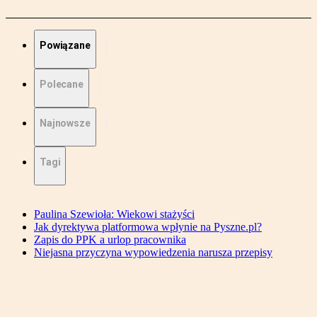
Powiązane
Polecane
Najnowsze
Tagi
Paulina Szewioła: Wiekowi stażyści
Jak dyrektywa platformowa wpłynie na Pyszne.pl?
Zapis do PPK a urlop pracownika
Niejasna przyczyna wypowiedzenia narusza przepisy