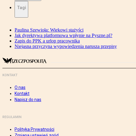
Tagi
Paulina Szewioła: Wiekowi stażyści
Jak dyrektywa platformowa wpłynie na Pyszne.pl?
Zapis do PPK a urlop pracownika
Niejasna przyczyna wypowiedzenia narusza przepisy
KONTAKT
O nas
Kontakt
Napisz do nas
REGULAMIN
Polityka Prywatności
Zmiana ustawień zgód