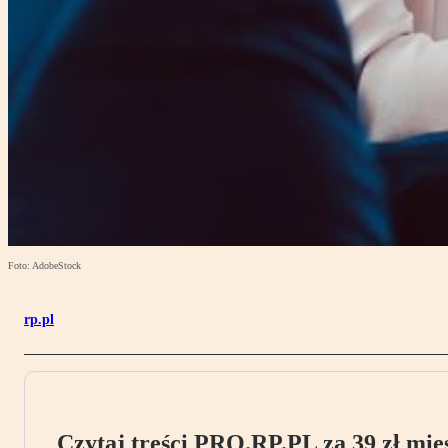
Foto: AdobeStock
rp.pl
Czytaj treści PRO.RP.PL za 39 zł mies