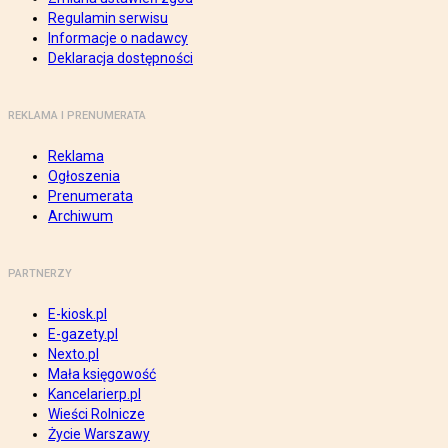
Regulamin serwisu
Informacje o nadawcy
Deklaracja dostępności
REKLAMA I PRENUMERATA
Reklama
Ogłoszenia
Prenumerata
Archiwum
PARTNERZY
E-kiosk.pl
E-gazety.pl
Nexto.pl
Mała księgowość
Kancelarierp.pl
Wieści Rolnicze
Życie Warszawy