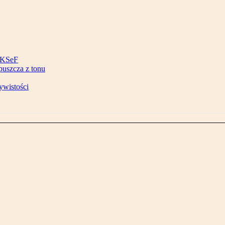
w KSeF
puszcza z tonu
ywistości