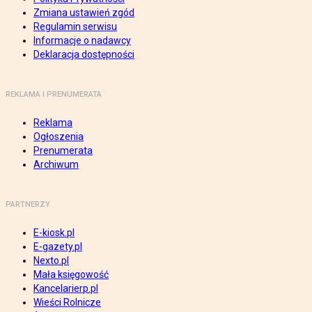
Zmiana ustawień zgód
Regulamin serwisu
Informacje o nadawcy
Deklaracja dostępności
REKLAMA I PRENUMERATA
Reklama
Ogłoszenia
Prenumerata
Archiwum
PARTNERZY
E-kiosk.pl
E-gazety.pl
Nexto.pl
Mała księgowość
Kancelarierp.pl
Wieści Rolnicze