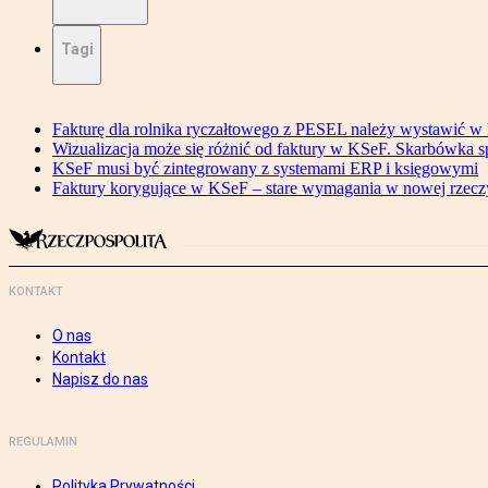
Tagi
Fakturę dla rolnika ryczałtowego z PESEL należy wystawić 
Wizualizacja może się różnić od faktury w KSeF. Skarbówka s
KSeF musi być zintegrowany z systemami ERP i księgowymi
Faktury korygujące w KSeF – stare wymagania w nowej rzecz
KONTAKT
O nas
Kontakt
Napisz do nas
REGULAMIN
Polityka Prywatności