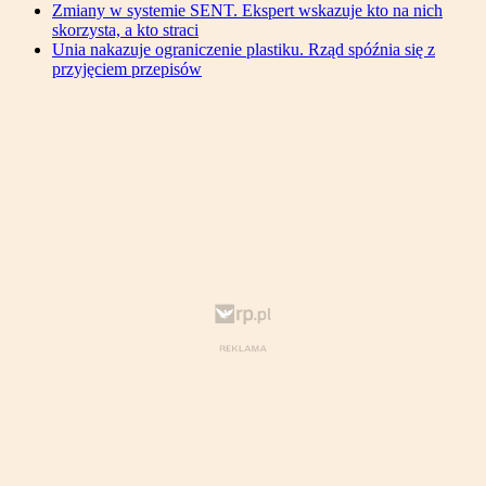
Zmiany w systemie SENT. Ekspert wskazuje kto na nich
skorzysta, a kto straci
Unia nakazuje ograniczenie plastiku. Rząd spóźnia się z
przyjęciem przepisów