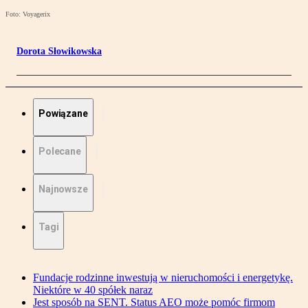
Foto: Voyagerix
Dorota Słowikowska
Powiązane
Polecane
Najnowsze
Tagi
Fundacje rodzinne inwestują w nieruchomości i energetykę.
Niektóre w 40 spółek naraz
Jest sposób na SENT. Status AEO może pomóc firmom