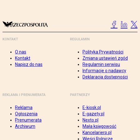
KONTAKT
REGULAMIN
O nas
Polityka Prywatności
Kontakt
Zmiana ustawień zgód
Napisz do nas
Regulamin serwisu
Informacje o nadawcy
Deklaracja dostępności
REKLAMA I PRENUMERATA
PARTNERZY
Reklama
E-kiosk.pl
Ogłoszenia
E-gazety.pl
Prenumerata
Nexto.pl
Archiwum
Mała księgowość
Kancelarierp.pl
Wieści Rolnicze