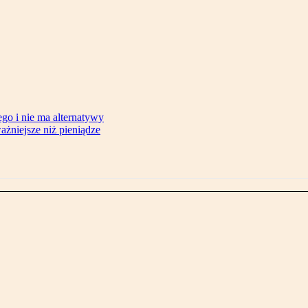
ego i nie ma alternatywy
żniejsze niż pieniądze