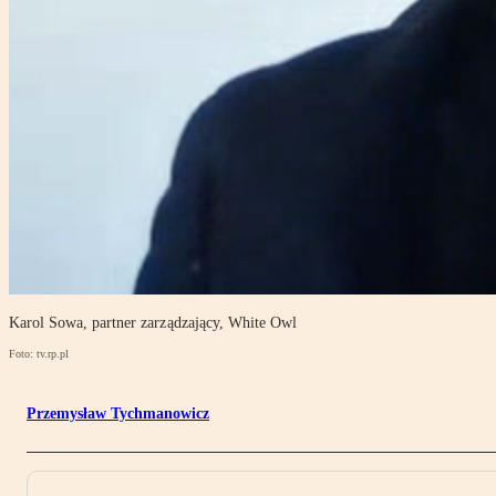
Karol Sowa, partner zarządzający, White Owl
Foto: tv.rp.pl
Przemysław Tychmanowicz