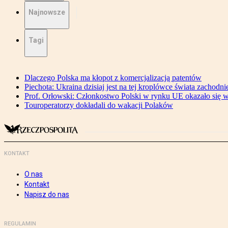
Najnowsze
Tagi
Dlaczego Polska ma kłopot z komercjalizacją patentów
Piechota: Ukraina dzisiaj jest na tej kroplówce świata zachodni
Prof. Orłowski: Członkostwo Polski w rynku UE okazało się wa
Touroperatorzy dokładali do wakacji Polaków
KONTAKT
O nas
Kontakt
Napisz do nas
REGULAMIN