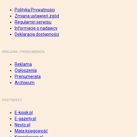
Polityka Prywatności
Zmiana ustawień zgód
Regulamin serwisu
Informacje o nadawcy
Deklaracja dostępności
REKLAMA I PRENUMERATA
Reklama
Ogłoszenia
Prenumerata
Archiwum
PARTNERZY
E-kiosk.pl
E-gazety.pl
Nexto.pl
Mała księgowość