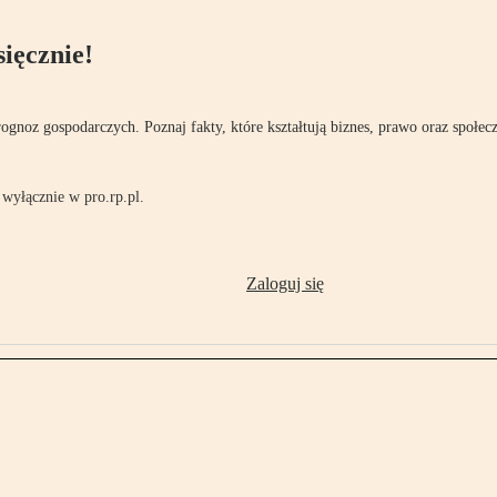
ięcznie!
rognoz gospodarczych. Poznaj fakty, które kształtują biznes, prawo oraz społec
wyłącznie w pro.rp.pl.
Zaloguj się