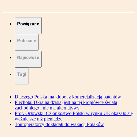
Powiązane
Polecane
Najnowsze
Tagi
Dlaczego Polska ma kłopot z komercjalizacją patentów
Piechota: Ukraina dzisiaj jest na tej kroplówce świata
zachodniego i nie ma alternatywy
Prof. Orłowski: Członkostwo Polski w rynku UE okazało się
ważniejsze niż pieniądze
Touroperatorzy dokładali do wakacji Polaków