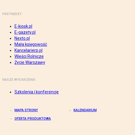
PARTNERZY
E-kiosk.pl
E-gazety.pl
Nexto.pl
Mała księgowość
Kancelarierp.pl
Wieści Rolnicze
Życie Warszawy
NASZE WYDARZENIA
Szkolenia i konferencje
MAPA STRONY
KALENDARIUM
OFERTA PRODUKTOWA