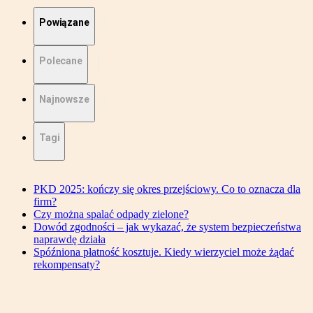
Powiązane
Polecane
Najnowsze
Tagi
PKD 2025: kończy się okres przejściowy. Co to oznacza dla
firm?
Czy można spalać odpady zielone?
Dowód zgodności – jak wykazać, że system bezpieczeństwa
naprawdę działa
Spóźniona płatność kosztuje. Kiedy wierzyciel może żądać
rekompensaty?