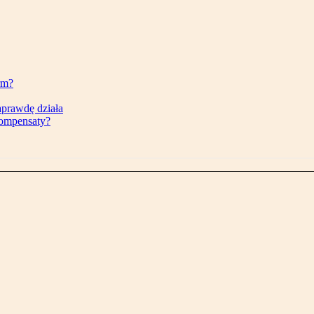
rm?
aprawdę działa
kompensaty?