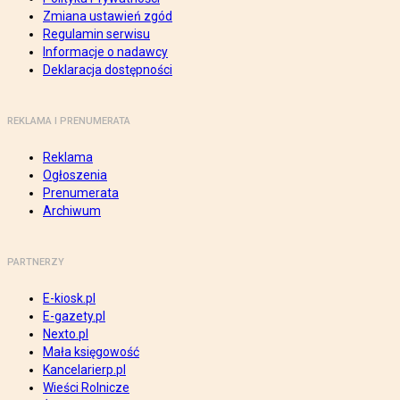
Zmiana ustawień zgód
Regulamin serwisu
Informacje o nadawcy
Deklaracja dostępności
REKLAMA I PRENUMERATA
Reklama
Ogłoszenia
Prenumerata
Archiwum
PARTNERZY
E-kiosk.pl
E-gazety.pl
Nexto.pl
Mała księgowość
Kancelarierp.pl
Wieści Rolnicze