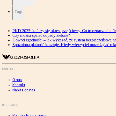
Tagi
PKD 2025: kończy się okres przejściowy. Co to oznacza dla fi
Czy można spalać odpady zielone?
Dowód zgodności – jak wykazać, że system bezpieczeństwa n
Spóźniona płatność kosztuje. Kiedy wierzyciel może żądać re
KONTAKT
O nas
Kontakt
Napisz do nas
REGULAMIN
Polityka Prywatności