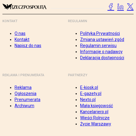
KONTAKT
REGULAMIN
O nas
Polityka Prywatności
Kontakt
Zmiana ustawień zgód
Napisz do nas
Regulamin serwisu
Informacje o nadawcy
Deklaracja dostępności
REKLAMA I PRENUMERATA
PARTNERZY
Reklama
E-kiosk.pl
Ogłoszenia
E-gazety.pl
Prenumerata
Nexto.pl
Archiwum
Mała księgowość
Kancelarierp.pl
Wieści Rolnicze
Życie Warszawy