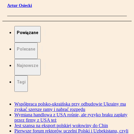
Artur Osiecki
Powiązane
Polecane
Najnowsze
Tagi
Współpraca polsko-ukraińska przy odbudowie Ukrainy ma
zyskać szersze ramy i nabrać rozpędu
Wymiana handlowa z USA rośnie, ale ryzyko braku zapłaty
przez firmy z USA też
Jest szansa na eksport polskiej wołowiny do Chin
Pierwsze forum rektorów uczelni Polski i Uzbekistanu, czyli