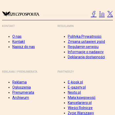
KONTAKT
REGULAMIN
O nas
Polityka Prywatności
Kontakt
Zmiana ustawień zgód
Napisz do nas
Regulamin serwisu
Informacje o nadawcy
Deklaracja dostępności
REKLAMA I PRENUMERATA
PARTNERZY
Reklama
E-kiosk.pl
Ogłoszenia
E-gazety.pl
Prenumerata
Nexto.pl
Archiwum
Mała księgowość
Kancelarierp.pl
Wieści Rolnicze
Życie Warszawy