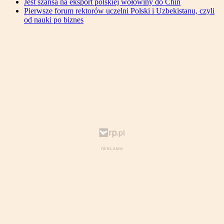
Jest szansa na eksport polskiej wołowiny do Chin
Pierwsze forum rektorów uczelni Polski i Uzbekistanu, czyli
od nauki po biznes