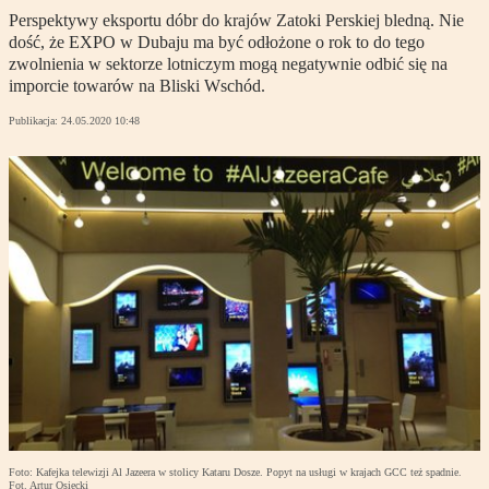
Perspektywy eksportu dóbr do krajów Zatoki Perskiej bledną. Nie
dość, że EXPO w Dubaju ma być odłożone o rok to do tego
zwolnienia w sektorze lotniczym mogą negatywnie odbić się na
imporcie towarów na Bliski Wschód.
Publikacja:
24.05.2020 10:48
Foto: Kafejka telewizji Al Jazeera w stolicy Kataru Dosze. Popyt na usługi w krajach GCC też spadnie.
Fot. Artur Osiecki