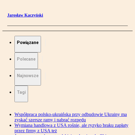
Jarosław Kaczyński
Powiązane
Polecane
Najnowsze
Tagi
Współpraca polsko-ukraińska przy odbudowie Ukrainy ma
zyskać szersze ramy i nabrać rozpędu
Wymiana handlowa z USA rośnie, ale ryzyko braku zapłaty
przez firmy z USA też