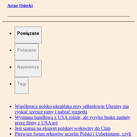
Artur Osiecki
Powiązane
Polecane
Najnowsze
Tagi
Współpraca polsko-ukraińska przy odbudowie Ukrainy ma
zyskać szersze ramy i nabrać rozpędu
Wymiana handlowa z USA rośnie, ale ryzyko braku zapłaty
przez firmy z USA też
Jest szansa na eksport polskiej wołowiny do Chin
Pierwsze forum rektorów uczelni Polski i Uzbekistanu, czyli