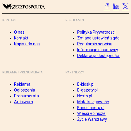
KONTAKT
REGULAMIN
O nas
Polityka Prywatności
Kontakt
Zmiana ustawień zgód
Napisz do nas
Regulamin serwisu
Informacje o nadawcy
Deklaracja dostępności
REKLAMA I PRENUMERATA
PARTNERZY
Reklama
E-kiosk.pl
Ogłoszenia
E-gazety.pl
Prenumerata
Nexto.pl
Archiwum
Mała księgowość
Kancelarierp.pl
Wieści Rolnicze
Życie Warszawy