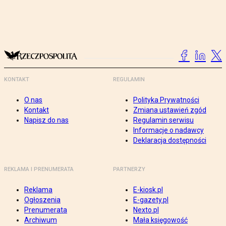
KONTAKT
REGULAMIN
O nas
Polityka Prywatności
Kontakt
Zmiana ustawień zgód
Napisz do nas
Regulamin serwisu
Informacje o nadawcy
Deklaracja dostępności
REKLAMA I PRENUMERATA
PARTNERZY
Reklama
E-kiosk.pl
Ogłoszenia
E-gazety.pl
Prenumerata
Nexto.pl
Archiwum
Mała księgowość