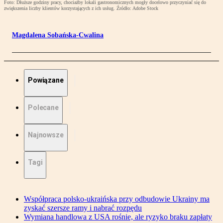
Foto: Dłuższe godziny pracy, chociażby lokali gastronomicznych mogły docelowo przyczyniać się do
zwiększenia liczby klientów korzystających z ich usług. Źródło: Adobe Stock
Magdalena Sobańska-Cwalina
Powiązane
Polecane
Najnowsze
Tagi
Współpraca polsko-ukraińska przy odbudowie Ukrainy ma
zyskać szersze ramy i nabrać rozpędu
Wymiana handlowa z USA rośnie, ale ryzyko braku zapłaty