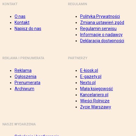
KONTAKT
REGULAMIN
O nas
Polityka Prywatności
Kontakt
Zmiana ustawień zgód
Napisz do nas
Regulamin serwisu
Informacje o nadawcy
Deklaracja dostępności
REKLAMA I PRENUMERATA
PARTNERZY
Reklama
E-kiosk.pl
Ogłoszenia
E-gazety.pl
Prenumerata
Nexto.pl
Archiwum
Mała księgowość
Kancelarierp.pl
Wieści Rolnicze
Życie Warszawy
NASZE WYDARZENIA