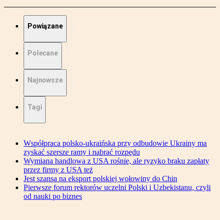
Powiązane
Polecane
Najnowsze
Tagi
Współpraca polsko-ukraińska przy odbudowie Ukrainy ma
zyskać szersze ramy i nabrać rozpędu
Wymiana handlowa z USA rośnie, ale ryzyko braku zapłaty
przez firmy z USA też
Jest szansa na eksport polskiej wołowiny do Chin
Pierwsze forum rektorów uczelni Polski i Uzbekistanu, czyli
od nauki po biznes