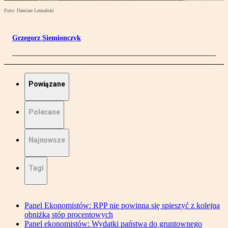
Foto: Damian Lemański
Grzegorz Siemionczyk
Powiązane
Polecane
Najnowsze
Tagi
Panel Ekonomistów: RPP nie powinna się spieszyć z kolejną
obniżką stóp procentowych
Panel ekonomistów: Wydatki państwa do gruntownego