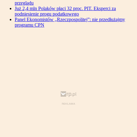
przeglądu
Już 2,4 mln Polaków płaci 32 proc. PIT. Eksperci za
podniesienie progu podatkowego
Panel Ekonomistów „Rzeczpospolitej”: nie przedłużajmy
programu CPN