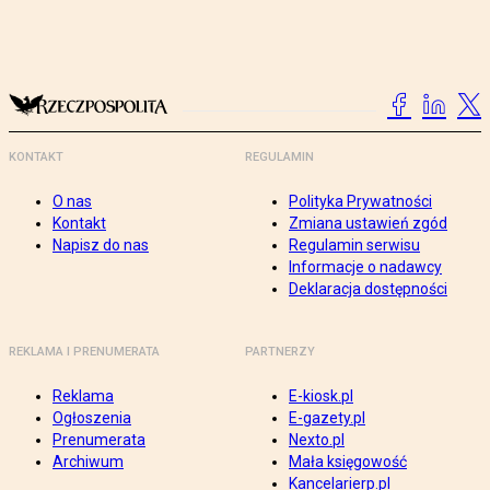
KONTAKT
REGULAMIN
O nas
Polityka Prywatności
Kontakt
Zmiana ustawień zgód
Napisz do nas
Regulamin serwisu
Informacje o nadawcy
Deklaracja dostępności
REKLAMA I PRENUMERATA
PARTNERZY
Reklama
E-kiosk.pl
Ogłoszenia
E-gazety.pl
Prenumerata
Nexto.pl
Archiwum
Mała księgowość
Kancelarierp.pl