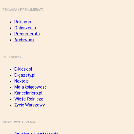
REKLAMA I PRENUMERATA
Reklama
Ogłoszenia
Prenumerata
Archiwum
PARTNERZY
E-kiosk.pl
E-gazety.pl
Nexto.pl
Mała księgowość
Kancelarierp.pl
Wieści Rolnicze
Życie Warszawy
NASZE WYDARZENIA