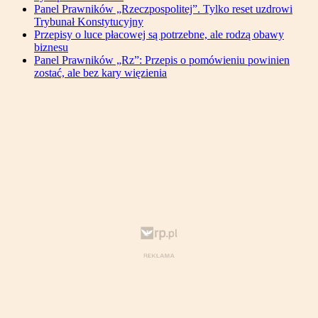
Panel Prawników „Rzeczpospolitej”. Tylko reset uzdrowi
Trybunał Konstytucyjny
Przepisy o luce płacowej są potrzebne, ale rodzą obawy
biznesu
Panel Prawników „Rz”: Przepis o pomówieniu powinien
zostać, ale bez kary więzienia