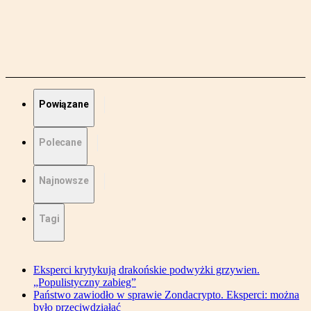
Powiązane
Polecane
Najnowsze
Tagi
Eksperci krytykują drakońskie podwyżki grzywien.
„Populistyczny zabieg”
Państwo zawiodło w sprawie Zondacrypto. Eksperci: można
było przeciwdziałać