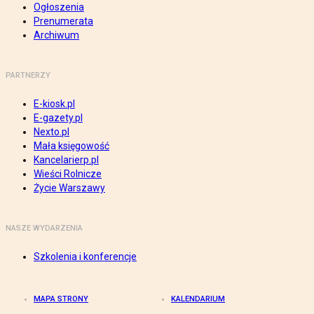
Ogłoszenia
Prenumerata
Archiwum
PARTNERZY
E-kiosk.pl
E-gazety.pl
Nexto.pl
Mała księgowość
Kancelarierp.pl
Wieści Rolnicze
Życie Warszawy
NASZE WYDARZENIA
Szkolenia i konferencje
MAPA STRONY
KALENDARIUM