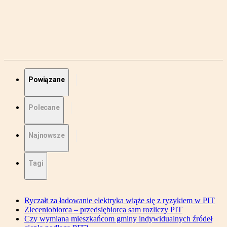
Powiązane
Polecane
Najnowsze
Tagi
Ryczałt za ładowanie elektryka wiąże się z ryzykiem w PIT
Zleceniobiorca – przedsiębiorca sam rozliczy PIT
Czy wymiana mieszkańcom gminy indywidualnych źródeł