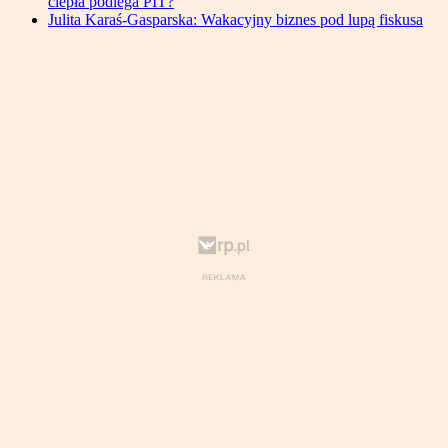
ciepła podlega PIT?
Julita Karaś-Gasparska: Wakacyjny biznes pod lupą fiskusa