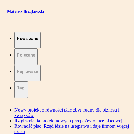
Mateusz Brząkowski
Powiązane
Polecane
Najnowsze
Tagi
Nowy projekt o równości płac zbyt trudny dla biznesu i
związków
Rząd zmienia projekt nowych przepisów o luce płacowej
Równość płac. Rząd idzie na ustępstwa i daje firmom więcej
czasu