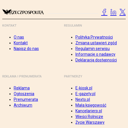
KONTAKT
REGULAMIN
O nas
Polityka Prywatności
Kontakt
Zmiana ustawień zgód
Napisz do nas
Regulamin serwisu
Informacje o nadawcy
Deklaracja dostępności
REKLAMA I PRENUMERATA
PARTNERZY
Reklama
E-kiosk.pl
Ogłoszenia
E-gazety.pl
Prenumerata
Nexto.pl
Archiwum
Mała księgowość
Kancelarierp.pl
Wieści Rolnicze
Życie Warszawy