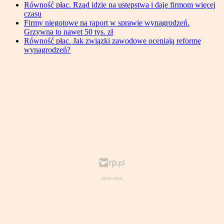
Równość płac. Rząd idzie na ustępstwa i daje firmom więcej
czasu
Firmy niegotowe na raport w sprawie wynagrodzeń.
Grzywna to nawet 50 tys. zł
Równość płac. Jak związki zawodowe oceniają reformę
wynagrodzeń?