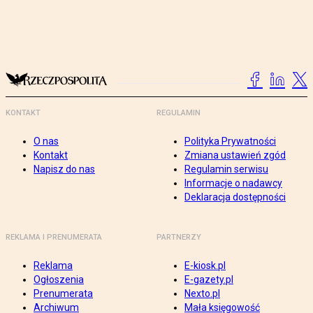
KONTAKT
REGULAMIN
O nas
Polityka Prywatności
Kontakt
Zmiana ustawień zgód
Napisz do nas
Regulamin serwisu
Informacje o nadawcy
Deklaracja dostępności
REKLAMA I PRENUMERATA
PARTNERZY
Reklama
E-kiosk.pl
Ogłoszenia
E-gazety.pl
Prenumerata
Nexto.pl
Archiwum
Mała księgowość