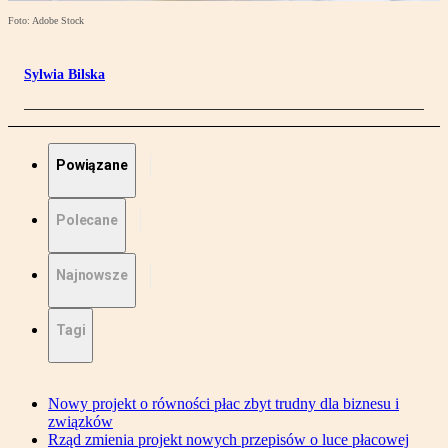
Foto: Adobe Stock
Sylwia Bilska
Powiązane
Polecane
Najnowsze
Tagi
Nowy projekt o równości płac zbyt trudny dla biznesu i
związków
Rząd zmienia projekt nowych przepisów o luce płacowej