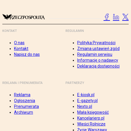
KONTAKT
REGULAMIN
O nas
Polityka Prywatności
Kontakt
Zmiana ustawień zgód
Napisz do nas
Regulamin serwisu
Informacje o nadawcy
Deklaracja dostępności
REKLAMA I PRENUMERATA
PARTNERZY
Reklama
E-kiosk.pl
Ogłoszenia
E-gazety.pl
Prenumerata
Nexto.pl
Archiwum
Mała księgowość
Kancelarierp.pl
Wieści Rolnicze
Życie Warszawy