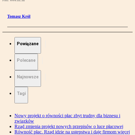
Foto: www.sxc.hu
Tomasz Król
Powiązane
Polecane
Najnowsze
Tagi
Nowy projekt o równości płac zbyt trudny dla biznesu i
związków
Rząd zmienia projekt nowych przepisów o luce płacowej
Równość płac. Rząd idzie na ustępstwa i daje firmom więcej