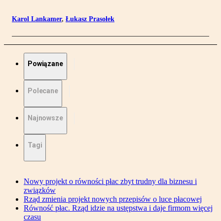
Karol Lankamer
,
Łukasz Prasołek
Powiązane
Polecane
Najnowsze
Tagi
Nowy projekt o równości płac zbyt trudny dla biznesu i
związków
Rząd zmienia projekt nowych przepisów o luce płacowej
Równość płac. Rząd idzie na ustępstwa i daje firmom więcej
czasu