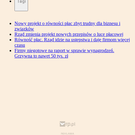
Tagi
Nowy projekt o równości płac zbyt trudny dla biznesu i
związków
Rząd zmienia projekt nowych przepisów o luce płacowej
Równość płac. Rząd idzie na ustępstwa i daje firmom więcej
czasu
Firmy niegotowe na raport w sprawie wynagrodzeń.
Grzywna to nawet 50 tys. zł