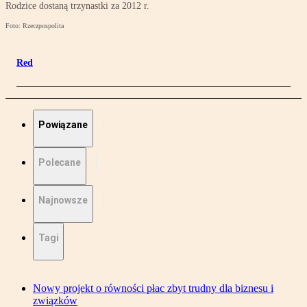
Rodzice dostaną trzynastki za 2012 r.
Foto: Rzeczpospolita
Red
Powiązane
Polecane
Najnowsze
Tagi
Nowy projekt o równości płac zbyt trudny dla biznesu i
związków