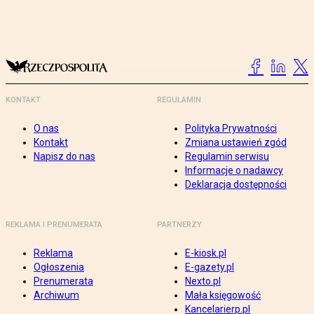
KONTAKT
REGULAMIN
O nas
Polityka Prywatności
Kontakt
Zmiana ustawień zgód
Napisz do nas
Regulamin serwisu
Informacje o nadawcy
Deklaracja dostępności
REKLAMA I PRENUMERATA
PARTNERZY
Reklama
E-kiosk.pl
Ogłoszenia
E-gazety.pl
Prenumerata
Nexto.pl
Archiwum
Mała księgowość
Kancelarierp.pl