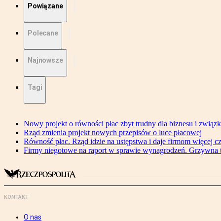
Powiązane
Polecane
Najnowsze
Tagi
Nowy projekt o równości płac zbyt trudny dla biznesu i związ
Rząd zmienia projekt nowych przepisów o luce płacowej
Równość płac. Rząd idzie na ustępstwa i daje firmom więcej c
Firmy niegotowe na raport w sprawie wynagrodzeń. Grzywna to
KONTAKT
O nas