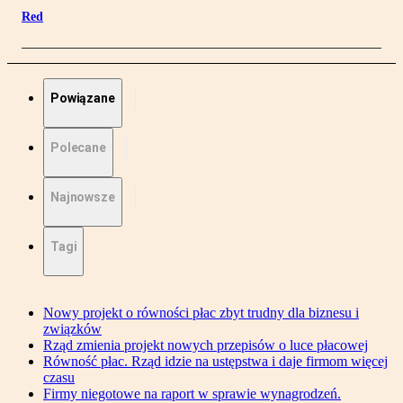
Red
Powiązane
Polecane
Najnowsze
Tagi
Nowy projekt o równości płac zbyt trudny dla biznesu i
związków
Rząd zmienia projekt nowych przepisów o luce płacowej
Równość płac. Rząd idzie na ustępstwa i daje firmom więcej
czasu
Firmy niegotowe na raport w sprawie wynagrodzeń.