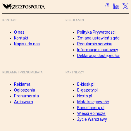
KONTAKT
REGULAMIN
O nas
Polityka Prywatności
Kontakt
Zmiana ustawień zgód
Napisz do nas
Regulamin serwisu
Informacje o nadawcy
Deklaracja dostępności
REKLAMA I PRENUMERATA
PARTNERZY
Reklama
E-kiosk.pl
Ogłoszenia
E-gazety.pl
Prenumerata
Nexto.pl
Archiwum
Mała księgowość
Kancelarierp.pl
Wieści Rolnicze
Życie Warszawy