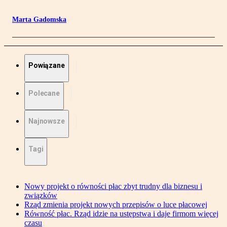
Marta Gadomska
Powiązane
Polecane
Najnowsze
Tagi
Nowy projekt o równości płac zbyt trudny dla biznesu i
związków
Rząd zmienia projekt nowych przepisów o luce płacowej
Równość płac. Rząd idzie na ustępstwa i daje firmom więcej
czasu