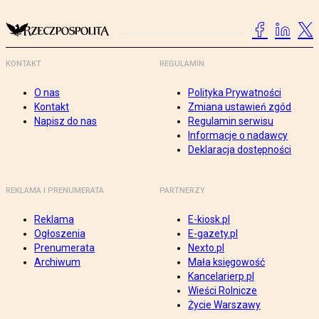
KONTAKT
REGULAMIN
O nas
Polityka Prywatności
Kontakt
Zmiana ustawień zgód
Napisz do nas
Regulamin serwisu
Informacje o nadawcy
Deklaracja dostępności
REKLAMA I PRENUMERATA
PARTNERZY
Reklama
E-kiosk.pl
Ogłoszenia
E-gazety.pl
Prenumerata
Nexto.pl
Archiwum
Mała księgowość
Kancelarierp.pl
Wieści Rolnicze
Życie Warszawy