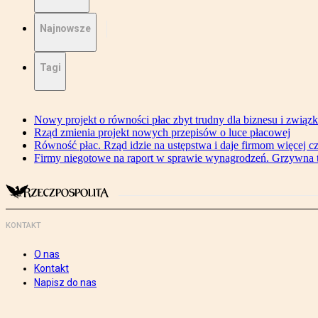
Najnowsze
Tagi
Nowy projekt o równości płac zbyt trudny dla biznesu i związ
Rząd zmienia projekt nowych przepisów o luce płacowej
Równość płac. Rząd idzie na ustępstwa i daje firmom więcej c
Firmy niegotowe na raport w sprawie wynagrodzeń. Grzywna to
KONTAKT
O nas
Kontakt
Napisz do nas