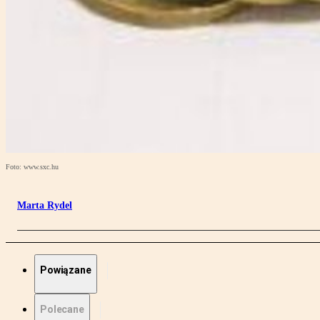
Foto: www.sxc.hu
Marta Rydel
Powiązane
Polecane