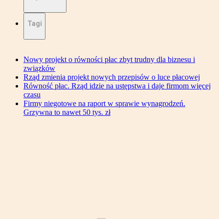
Tagi
Nowy projekt o równości płac zbyt trudny dla biznesu i
związków
Rząd zmienia projekt nowych przepisów o luce płacowej
Równość płac. Rząd idzie na ustępstwa i daje firmom więcej
czasu
Firmy niegotowe na raport w sprawie wynagrodzeń.
Grzywna to nawet 50 tys. zł