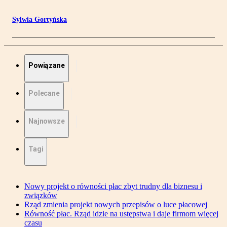
Sylwia Gortyńska
Powiązane
Polecane
Najnowsze
Tagi
Nowy projekt o równości płac zbyt trudny dla biznesu i
związków
Rząd zmienia projekt nowych przepisów o luce płacowej
Równość płac. Rząd idzie na ustępstwa i daje firmom więcej
czasu