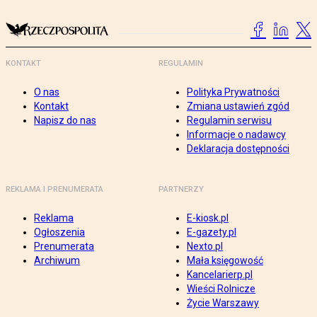
KONTAKT
REGULAMIN
O nas
Polityka Prywatności
Kontakt
Zmiana ustawień zgód
Napisz do nas
Regulamin serwisu
Informacje o nadawcy
Deklaracja dostępności
REKLAMA I PRENUMERATA
PARTNERZY
Reklama
E-kiosk.pl
Ogłoszenia
E-gazety.pl
Prenumerata
Nexto.pl
Archiwum
Mała księgowość
Kancelarierp.pl
Wieści Rolnicze
Życie Warszawy