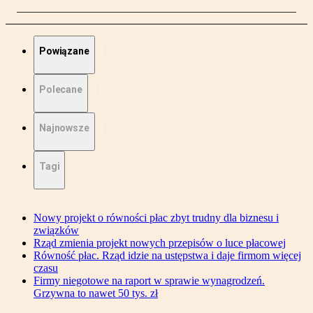
Powiązane
Polecane
Najnowsze
Tagi
Nowy projekt o równości płac zbyt trudny dla biznesu i
związków
Rząd zmienia projekt nowych przepisów o luce płacowej
Równość płac. Rząd idzie na ustępstwa i daje firmom więcej
czasu
Firmy niegotowe na raport w sprawie wynagrodzeń.
Grzywna to nawet 50 tys. zł