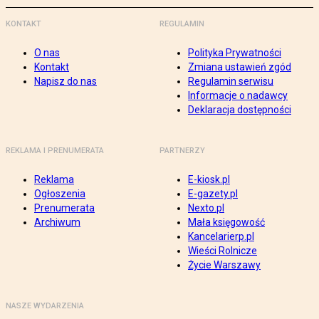
KONTAKT
REGULAMIN
O nas
Polityka Prywatności
Kontakt
Zmiana ustawień zgód
Napisz do nas
Regulamin serwisu
Informacje o nadawcy
Deklaracja dostępności
REKLAMA I PRENUMERATA
PARTNERZY
Reklama
E-kiosk.pl
Ogłoszenia
E-gazety.pl
Prenumerata
Nexto.pl
Archiwum
Mała księgowość
Kancelarierp.pl
Wieści Rolnicze
Życie Warszawy
NASZE WYDARZENIA