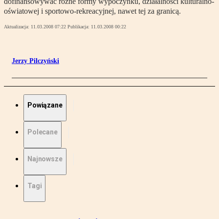
dofinansowywać różne formy wypoczynku, działalności kulturalno-
oświatowej i sportowo-rekreacyjnej, nawet tej za granicą.
Aktualizacja:
11.03.2008 07:22
Publikacja:
11.03.2008 00:22
Jerzy Pilczyński
Powiązane
Polecane
Najnowsze
Tagi