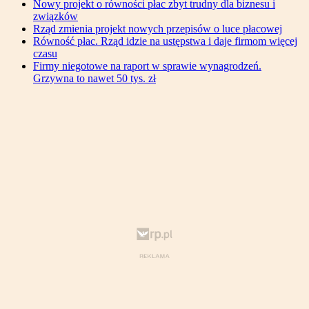
Nowy projekt o równości płac zbyt trudny dla biznesu i
związków
Rząd zmienia projekt nowych przepisów o luce płacowej
Równość płac. Rząd idzie na ustępstwa i daje firmom więcej
czasu
Firmy niegotowe na raport w sprawie wynagrodzeń.
Grzywna to nawet 50 tys. zł