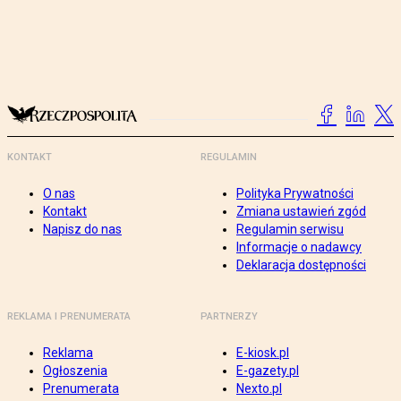
KONTAKT
REGULAMIN
O nas
Polityka Prywatności
Kontakt
Zmiana ustawień zgód
Napisz do nas
Regulamin serwisu
Informacje o nadawcy
Deklaracja dostępności
REKLAMA I PRENUMERATA
PARTNERZY
Reklama
E-kiosk.pl
Ogłoszenia
E-gazety.pl
Prenumerata
Nexto.pl