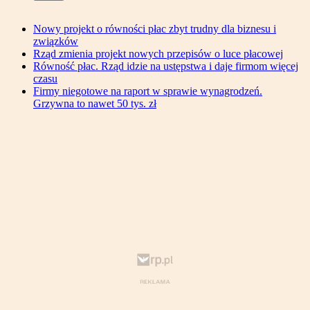
Nowy projekt o równości płac zbyt trudny dla biznesu i
związków
Rząd zmienia projekt nowych przepisów o luce płacowej
Równość płac. Rząd idzie na ustępstwa i daje firmom więcej
czasu
Firmy niegotowe na raport w sprawie wynagrodzeń.
Grzywna to nawet 50 tys. zł