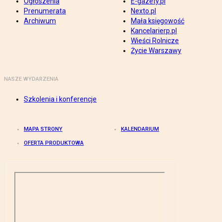
Ogłoszenia
E-gazety.pl
Prenumerata
Nexto.pl
Archiwum
Mała księgowość
Kancelarierp.pl
Wieści Rolnicze
Życie Warszawy
NASZE WYDARZENIA
Szkolenia i konferencje
MAPA STRONY
KALENDARIUM
OFERTA PRODUKTOWA