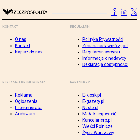
KONTAKT
REGULAMIN
O nas
Polityka Prywatności
Kontakt
Zmiana ustawień zgód
Napisz do nas
Regulamin serwisu
Informacje o nadawcy
Deklaracja dostępności
REKLAMA I PRENUMERATA
PARTNERZY
Reklama
E-kiosk.pl
Ogłoszenia
E-gazety.pl
Prenumerata
Nexto.pl
Archiwum
Mała księgowość
Kancelarierp.pl
Wieści Rolnicze
Życie Warszawy