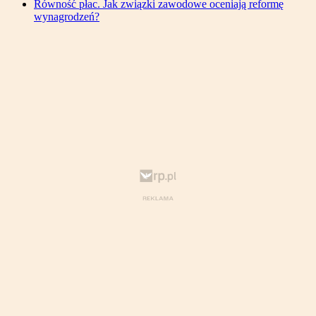
Równość płac. Jak związki zawodowe oceniają reformę
wynagrodzeń?