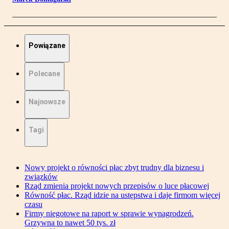
Powiązane
Polecane
Najnowsze
Tagi
Nowy projekt o równości płac zbyt trudny dla biznesu i
związków
Rząd zmienia projekt nowych przepisów o luce płacowej
Równość płac. Rząd idzie na ustępstwa i daje firmom więcej
czasu
Firmy niegotowe na raport w sprawie wynagrodzeń.
Grzywna to nawet 50 tys. zł