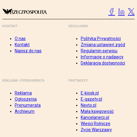
KONTAKT
REGULAMIN
O nas
Polityka Prywatności
Kontakt
Zmiana ustawień zgód
Napisz do nas
Regulamin serwisu
Informacje o nadawcy
Deklaracja dostępności
REKLAMA I PRENUMERATA
PARTNERZY
Reklama
E-kiosk.pl
Ogłoszenia
E-gazety.pl
Prenumerata
Nexto.pl
Archiwum
Mała księgowość
Kancelarierp.pl
Wieści Rolnicze
Życie Warszawy