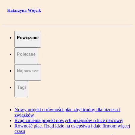
Katarzyna Wójcik
Powiązane
Polecane
Najnowsze
Tagi
Nowy projekt o równości płac zbyt trudny dla biznesu i
związków
Rząd zmienia projekt nowych przepisów o luce płacowej
Równość płac. Rząd idzie na ustępstwa i daje firmom więcej
czasu