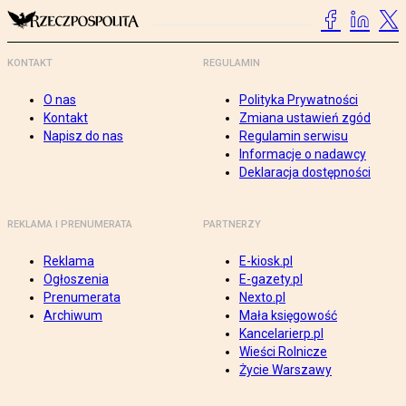
KONTAKT
REGULAMIN
O nas
Polityka Prywatności
Kontakt
Zmiana ustawień zgód
Napisz do nas
Regulamin serwisu
Informacje o nadawcy
Deklaracja dostępności
REKLAMA I PRENUMERATA
PARTNERZY
Reklama
E-kiosk.pl
Ogłoszenia
E-gazety.pl
Prenumerata
Nexto.pl
Archiwum
Mała księgowość
Kancelarierp.pl
Wieści Rolnicze
Życie Warszawy