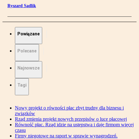
Ryszard Sadlik
Powiązane
Polecane
Najnowsze
Tagi
Nowy projekt o równości płac zbyt trudny dla biznesu i
związków
Rząd zmienia projekt nowych przepisów o luce płacowej
Równość płac. Rząd idzie na ustępstwa i daje firmom więcej
czasu
Firmy niegotowe na raport w sprawie wynagrodzeń.