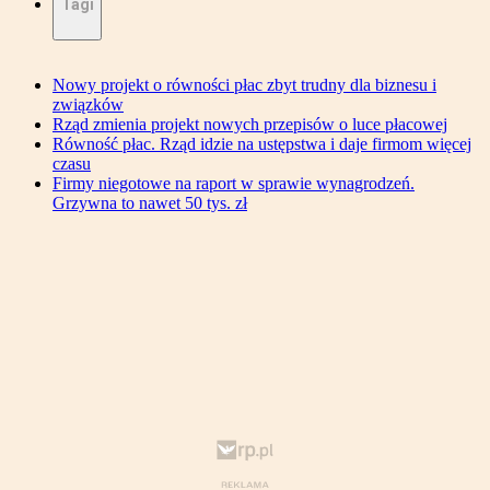
Tagi
Nowy projekt o równości płac zbyt trudny dla biznesu i
związków
Rząd zmienia projekt nowych przepisów o luce płacowej
Równość płac. Rząd idzie na ustępstwa i daje firmom więcej
czasu
Firmy niegotowe na raport w sprawie wynagrodzeń.
Grzywna to nawet 50 tys. zł