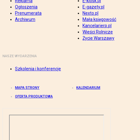
Reklama
E-kiosk.pl
Ogłoszenia
E-gazety.pl
Prenumerata
Nexto.pl
Archiwum
Mała księgowość
Kancelarierp.pl
Wieści Rolnicze
Życie Warszawy
NASZE WYDARZENIA
Szkolenia i konferencje
MAPA STRONY
KALENDARIUM
OFERTA PRODUKTOWA