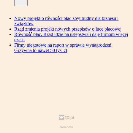
Nowy projekt o równości płac zbyt trudny dla biznesu i
związków
Rząd zmienia projekt nowych przepisów o luce płacowej
Równość płac. Rząd idzie na ustępstwa i daje firmom więcej
czasu
Firmy niegotowe na raport w sprawie wynagrodzeń.
Grzywna to nawet 50 tys. zł