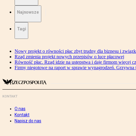
Najnowsze
Tagi
Nowy projekt o równości płac zbyt trudny dla biznesu i związ
Rząd zmienia projekt nowych przepisów o luce płacowej
Równość płac. Rząd idzie na ustępstwa i daje firmom więcej c
Firmy niegotowe na raport w sprawie wynagrodzeń. Grzywna to
KONTAKT
O nas
Kontakt
Napisz do nas